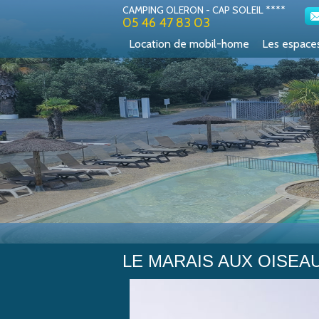
CAMPING OLERON - CAP SOLEIL ****
05 46 47 83 03
Location de mobil-home
Les espace
LE MARAIS AUX OISEA
Cap Soleil
>
Mentions légales
>
Le Marais aux o