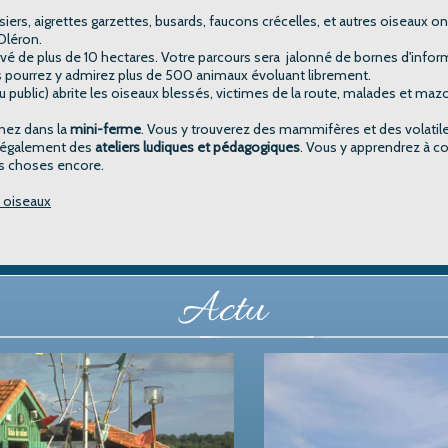
iers, aigrettes garzettes, busards, faucons crécelles, et autres oiseaux o
’Oléron.
 de plus de 10 hectares. Votre parcours sera jalonné de bornes d'inform
s pourrez y admirez plus de 500 animaux évoluant librement.
 public) abrite les oiseaux blessés, victimes de la route, malades et maz
nez dans la
mini-ferme
. Vous y trouverez des mammifères et des volatil
se également des
ateliers ludiques et pédagogiques
. Vous y apprendrez à con
res choses encore.
x oiseaux