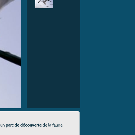
t un
parc de découverte
de la faune