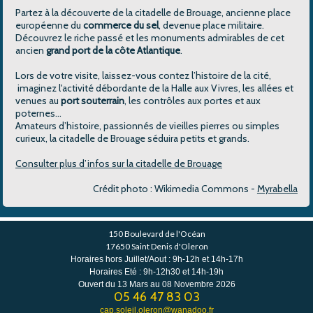
Partez à la découverte de la citadelle de Brouage, ancienne place
européenne du
commerce du sel
, devenue place militaire.
Découvrez le riche passé et les monuments admirables de cet
ancien
grand port de la côte Atlantique
.
Lors de votre visite, laissez-vous contez l’histoire de la cité,
imaginez l'activité débordante de la Halle aux Vivres, les allées et
venues au
port souterrain
, les contrôles aux portes et aux
poternes…
Amateurs d’histoire, passionnés de vieilles pierres ou simples
curieux, la citadelle de Brouage séduira petits et grands.
Consulter plus d’infos sur la citadelle de Brouage
Crédit photo : Wikimedia Commons -
Myrabella
150 Boulevard de l'Océan
17650 Saint Denis d'Oleron
Horaires hors Juillet/Aout : 9h-12h et 14h-17h
Horaires Eté : 9h-12h30 et 14h-19h
Ouvert du 13 Mars au 08 Novembre 2026
05 46 47 83 03
cap.soleil.oleron@wanadoo.fr