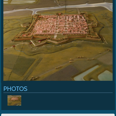
Cap Soleil
>
Mentions légales
>
La citadelle de Brouage
PHOTOS