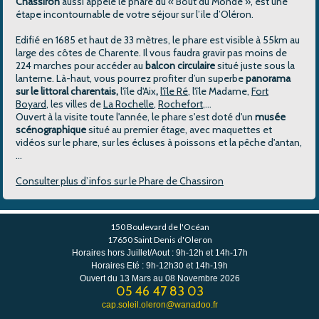
Chassiron
aussi appelé le phare du « Bout du Monde », est une
étape incontournable de votre séjour sur l’ile d’Oléron.
Edifié en 1685 et haut de 33 mètres, le phare est visible à 55km au
large des côtes de Charente. Il vous faudra gravir pas moins de
224 marches pour accéder au
balcon circulaire
situé juste sous la
lanterne. Là-haut, vous pourrez profiter d’un superbe
panorama
sur le littoral charentais,
l'île d'Aix
,
l'île Ré
, l'île Madame,
Fort
Boyard
, les villes de
La Rochelle
,
Rochefort
,...
Ouvert à la visite toute l'année, le phare s'est doté d'un
musée
scénographique
situé au premier étage, avec maquettes et
vidéos sur le phare, sur les écluses à poissons et la pêche d'antan,
...
Consulter plus d’infos sur le Phare de Chassiron
150 Boulevard de l'Océan
17650 Saint Denis d'Oleron
Horaires hors Juillet/Aout : 9h-12h et 14h-17h
Horaires Eté : 9h-12h30 et 14h-19h
Ouvert du 13 Mars au 08 Novembre 2026
05 46 47 83 03
cap.soleil.oleron@wanadoo.fr