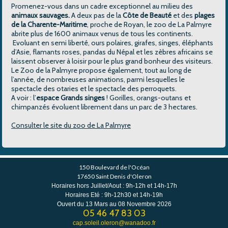
Promenez-vous dans un cadre exceptionnel au milieu des
animaux sauvages.
A deux pas de la
Côte de Beauté
et des
plages
de la Charente-Maritime
, proche de Royan, le zoo de La Palmyre
abrite plus de 1600 animaux venus de tous les continents.
Evoluant en semi liberté, ours polaires, girafes, singes, éléphants
d’Asie, flamants roses, pandas du Népal et les zèbres africains se
laissent observer à loisir pour le plus grand bonheur des visiteurs.
Le Zoo de la Palmyre propose également, tout au long de
l’année, de nombreuses animations, parmi lesquelles le
spectacle des otaries et le spectacle des perroquets.
A voir : l’
espace Grands singes
! Gorilles, orangs-outans et
chimpanzés évoluent librement dans un parc de 3 hectares.
Consulter le site du zoo de La Palmyre
150 Boulevard de l'Océan
17650 Saint Denis d'Oleron
Horaires hors Juillet/Aout : 9h-12h et 14h-17h
Horaires Eté : 9h-12h30 et 14h-19h
Ouvert du 13 Mars au 08 Novembre 2026
05 46 47 83 03
cap.soleil.oleron@wanadoo.fr