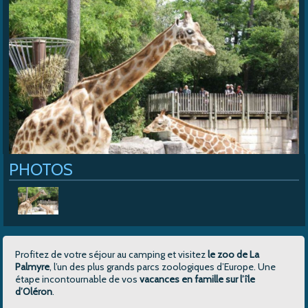
Cap Soleil
>
Les espaces aquatiques
>
Le zoo de La Palmyre
PHOTOS
Profitez de votre séjour au camping et visitez
le zoo de La
Palmyre
, l’un des plus grands parcs zoologiques d’Europe. Une
étape incontournable de vos
vacances en famille sur l’île
d’Oléron
.