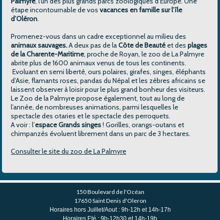
Palmyre
, l’un des plus grands parcs zoologiques d’Europe. Une
étape incontournable de vos
vacances en famille sur l’île
d’Oléron
.
Promenez-vous dans un cadre exceptionnel au milieu des
animaux sauvages.
A deux pas de la
Côte de Beauté
et des
plages
de la Charente-Maritime
, proche de Royan, le zoo de La Palmyre
abrite plus de 1600 animaux venus de tous les continents.
Evoluant en semi liberté, ours polaires, girafes, singes, éléphants
d’Asie, flamants roses, pandas du Népal et les zèbres africains se
laissent observer à loisir pour le plus grand bonheur des visiteurs.
Le Zoo de la Palmyre propose également, tout au long de
l’année, de nombreuses animations, parmi lesquelles le
spectacle des otaries et le spectacle des perroquets.
A voir : l’
espace Grands singes
! Gorilles, orangs-outans et
chimpanzés évoluent librement dans un parc de 3 hectares.
Consulter le site du zoo de La Palmyre
150 Boulevard de l'Océan
17650 Saint Denis d'Oleron
Horaires hors Juillet/Aout : 9h-12h et 14h-17h
Horaires Eté : 9h-12h30 et 14h-19h