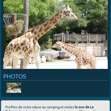
Cap Soleil
>
Accès
>
Le zoo de La Palmyre
PHOTOS
Profitez de votre séjour au camping et visitez
le zoo de La