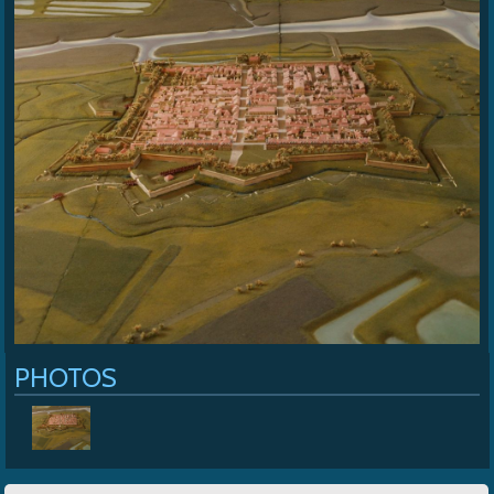
Cap Soleil
>
Les Services
>
La citadelle de Brouage
PHOTOS