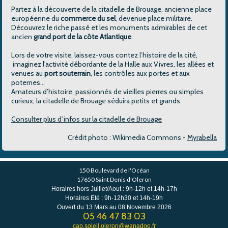
Partez à la découverte de la citadelle de Brouage, ancienne place
européenne du
commerce du sel
, devenue place militaire.
Découvrez le riche passé et les monuments admirables de cet
ancien
grand port de la côte Atlantique
.
Lors de votre visite, laissez-vous contez l’histoire de la cité,
imaginez l'activité débordante de la Halle aux Vivres, les allées et
venues au
port souterrain
, les contrôles aux portes et aux
poternes…
Amateurs d’histoire, passionnés de vieilles pierres ou simples
curieux, la citadelle de Brouage séduira petits et grands.
Consulter plus d’infos sur la citadelle de Brouage
Crédit photo : Wikimedia Commons -
Myrabella
150 Boulevard de l'Océan
17650 Saint Denis d'Oleron
Horaires hors Juillet/Aout : 9h-12h et 14h-17h
Horaires Eté : 9h-12h30 et 14h-19h
Ouvert du 13 Mars au 08 Novembre 2026
05 46 47 83 03
cap.soleil.oleron@wanadoo.fr