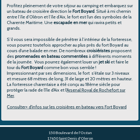
Profitez pleinement de votre séjour au camping et embarquez sur
un bateau de croisière direction le
Fort Boyard
. Situé à mi chemin
entre l’île d’Oléron et l’île d’Aix, le fort est l'un des symboles de la
Charente Maritime. Une
escapade en mer
qui ravira petits et
grands.
S’il vous sera impossible de pénétrer à l’intérieur de la forteresse,
vous pourrez toutefois approcher au plus près du fort Boyard au
cours d'une balade en mer. De nombreux
croisiéristes
proposent
des
promenades en bateau commentées
à différents moments
de la journée. Vous pourrez également louer un
jet ski
et faire le
tour du
Fort Boyard
comme bon vous semble !
Impressionnant par ses dimensions, le fort s'étale sur 3 niveaux
et mesure 68 mètres de long, 31 de large et 20 mètres en hauteur.
La forteresse charentaise a été conçu au 18
ème
siècle pour
protéger la rade de l'île d'Aix et l'
Arsenal Royal de Rochefort sur
Mer
.
Consulter+ d'infos sur les croisières en bateau vers Fort Boyard
150 Boulevard de l'Océan
17650 Saint Denis d'Oleron