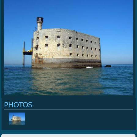
Cap Soleil
>
Location de mobil-home
>
Le Fort Boyard
PHOTOS