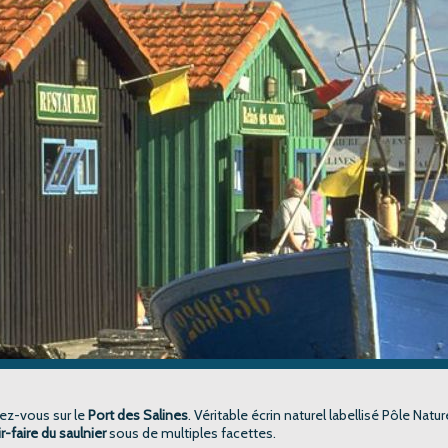
dez-vous sur le
Port des Salines
. Véritable écrin naturel labellisé Pôle Natur
r-faire du saulnier
sous de multiples facettes.