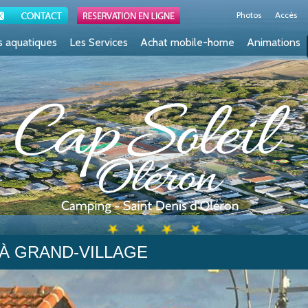
Accueil
Photos
Accès
s aquatiques
Les Services
Achat mobile-home
Animations
 À GRAND-VILLAGE
 des Salines à Grand-Village