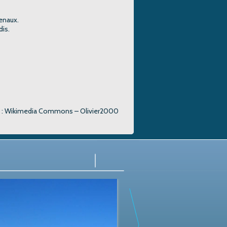
henaux.
dis.
o : Wikimedia Commons – Olivier2000