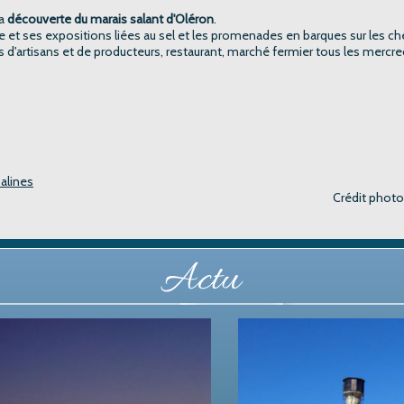
la
découverte du marais salant d'Oléron
.
musée et ses expositions liées au sel et les promenades en barques sur les c
s d'artisans et de producteurs, restaurant, marché fermier tous les mercre
Salines
Crédit phot