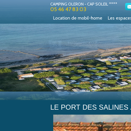
CAMPING OLERON - CAP SOLEIL ****
05 46 47 83 03
Location de mobil-home
Les espace
LE PORT DES SALINES
Cap Soleil
>
FOIRE AUX QUESTIONS
>
Le Port