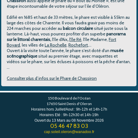
Chassiron
aussi appelé le phare du « Bout du Monde », est une
étape incontournable de votre séjour sur l’ile d’Oléron.
Edifié en 1685 et haut de 33 mètres, le phare est visible à 55km au
large des côtes de Charente. Il vous faudra gravir pas moins de
224 marches pour accéder au
balcon circulaire
situé juste sous la
lanterne. Là-haut, vous pourrez profiter d’un superbe
panorama
sur le littoral charentais,
l'île d'Aix
,
l'île Ré
, l'île Madame,
Fort
Boyard
, les villes de
La Rochelle
,
Rochefort
,...
Ouvert à la visite toute l'année, le phare s'est doté d'un
musée
scénographique
situé au premier étage, avec maquettes et
vidéos sur le phare, sur les écluses à poissons et la pêche d'antan,
...
Consulter plus d’infos sur le Phare de Chassiron
150 Boulevard de l'Océan
17650 Saint Denis d'Oleron
Horaires hors Juillet/Aout : 9h-12h et 14h-17h
Horaires Eté : 9h-12h30 et 14h-19h
Ouvert du 13 Mars au 08 Novembre 2026
05 46 47 83 03
cap.soleil.oleron@wanadoo.fr